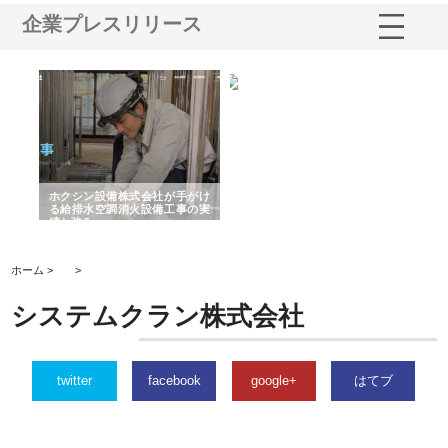
企業プレスリリース
る舗
ホクシン設備株式会社が手がけ
株式会社東京シー・エム・シー
株
る給排水空調消火設備工事の実
のGISインフラ管理システム導
か
績と強み
入メリット
由
ホーム >
>
システムクラン株式会社
twitter
facebook
google+
はてブ