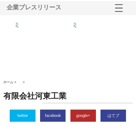
企業プレスリリース
三河
株式会社ナツハラが建設と鋲螺
株式会社メタルエースの企業サ
株
構空
で滋賀の暮らしを支える理由
イトが提供する充実した情報内
み
容とは
ホーム >
>
有限会社河東工業
twitter
facebook
google+
はてブ