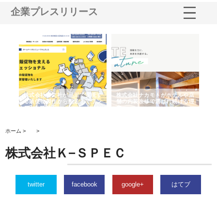
企業プレスリリース
ノー
株式会社耕文社が品川で実現す
株式会社ナカモトがホテルや店
株
の専
る販促物製作から配送までワン
舗の内装改修で選ばれ続ける理
れ
ストップ対応
由
強
ホーム >
>
株式会社Ｋ−ＳＰＥＣ
twitter
facebook
google+
はてブ