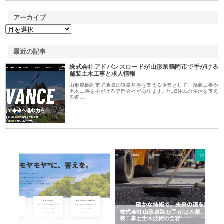
アーカイブ
最近の記事
株式会社アドバンスロードが山形県鶴岡市で手がける
舗装土木工事と求人情報
山形県鶴岡市で地域の道路基盤を支える企業として、舗装工事や
土木工事を手がける専門会社があります。地域住民の生活を支え
る道…
業サ
株式会社ＣＳＡの事業内容と強
株式会社山形道路が手がける舗
ホ
報内
みを徹底解説
装工事と土木技術の全容
る