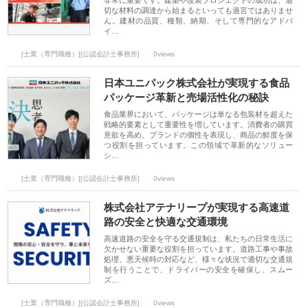
非常に重要です。建築や改装プロジェクトの成功は、適
切な材料の調達から始まるといっても過言ではありませ
ん。建材の品質、種類、納期、そして専門的なアドバ
イ…
[士業（専門職種）][公認会計士事務所]
0views
日本ユニパック株式会社が実現する食品
パッケージ革新と売場活性化の秘訣
食品業界において、パッケージは単なる包装材を超えた
戦略的要素として重要性を増しています。消費者の購買
意欲を高め、ブランドの個性を表現し、商品の鮮度を保
つ役割を担っています。この領域で革新的なソリュー
シ…
[士業（専門職種）][公認会計士事務所]
0views
株式会社アテナリープが実現する高速道
路の安全と快適な交通環境
高速道路の安全を守る交通規制は、私たちの日常生活に
欠かせない重要な役割を担っています。道路工事や事故
処理、悪天候時の対応など、様々な状況で適切な交通規
制を行うことで、ドライバーの安全を確保し、スムー
ズ…
[士業（専門職種）][公認会計士事務所]
0views