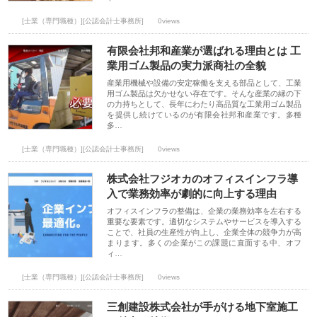
[士業（専門職種）][公認会計士事務所]
0views
有限会社邦和産業が選ばれる理由とは 工
業用ゴム製品の実力派商社の全貌
産業用機械や設備の安定稼働を支える部品として、工業
用ゴム製品は欠かせない存在です。そんな産業の縁の下
の力持ちとして、長年にわたり高品質な工業用ゴム製品
を提供し続けているのが有限会社邦和産業です。多種
多…
[士業（専門職種）][公認会計士事務所]
0views
株式会社フジオカのオフィスインフラ導
入で業務効率が劇的に向上する理由
オフィスインフラの整備は、企業の業務効率を左右する
重要な要素です。適切なシステムやサービスを導入する
ことで、社員の生産性が向上し、企業全体の競争力が高
まります。多くの企業がこの課題に直面する中、オフ
ィ…
[士業（専門職種）][公認会計士事務所]
0views
三創建設株式会社が手がける地下室施工