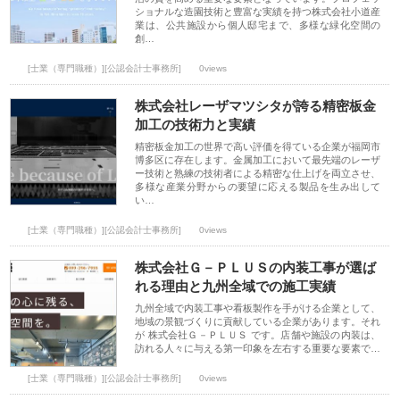
ショナルな造園技術と豊富な実績を持つ株式会社小道産
業は、公共施設から個人邸宅まで、多様な緑化空間の
創…
[士業（専門職種）][公認会計士事務所]
0views
株式会社レーザマツシタが誇る精密板金
加工の技術力と実績
精密板金加工の世界で高い評価を得ている企業が福岡市
博多区に存在します。金属加工において最先端のレーザ
ー技術と熟練の技術者による精密な仕上げを両立させ、
多様な産業分野からの要望に応える製品を生み出して
い…
[士業（専門職種）][公認会計士事務所]
0views
株式会社Ｇ－ＰＬＵＳの内装工事が選ば
れる理由と九州全域での施工実績
九州全域で内装工事や看板製作を手がける企業として、
地域の景観づくりに貢献している企業があります。それ
が 株式会社Ｇ－ＰＬＵＳ です。店舗や施設の内装は、
訪れる人々に与える第一印象を左右する重要な要素で…
[士業（専門職種）][公認会計士事務所]
0views