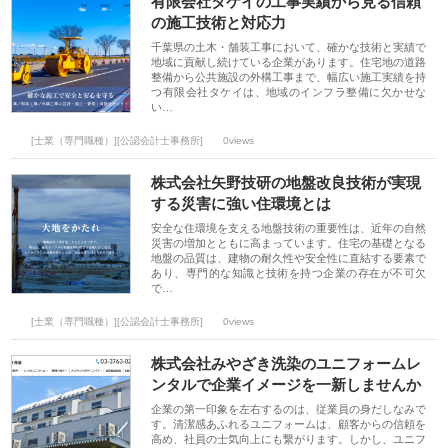
有限会社タケイの工事実績から見る信頼
の施工技術と対応力
千葉県の土木・舗装工事において、確かな技術と実績で
地域に貢献し続けている企業があります。住宅地の道路
整備から公共施設の外構工事まで、幅広い施工実績を持
つ有限会社タケイは、地域のインフラ整備に欠かせな
い…
[士業（専門職種）][公認会計士事務所]
0views
株式会社矢野技研の地盤改良技術が実現
する災害に強い住環境とは
安全な住環境を支える地盤技術の重要性は、近年の自然
災害の増加とともに高まっています。住宅の基礎となる
地盤の品質は、建物の耐久性や安全性に直結する要素で
あり、専門的な知識と技術を持つ企業の存在が不可欠
で…
[士業（専門職種）][公認会計士事務所]
0views
株式会社みやざき洗染のユニフォームレ
ンタルで企業イメージを一新しませんか
企業の第一印象を左右するのは、従業員の身だしなみで
す。清潔感あふれるユニフォームは、顧客からの信頼を
高め、社員の士気向上にも繋がります。しかし、ユニフ