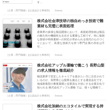
す…
[士業（専門職種）][公認会計士事務所]
0views
株式会社会津技研の独自めっき技術で難
素材も完璧に表面処理
産業界の多様な製品開発において、表面処理技術は製品
の耐久性や機能性を左右する重要な工程です。特に複雑
な形状や特殊素材への対応が求められる現代のものづく
りにおいて、高度な技術力を持つ専門企業の存在は不
可…
[士業（専門職種）][公認会計士事務所]
0views
株式会社アップル運輸で働こう 長野山梨
の求人情報を徹底紹介
物流業界で安定したキャリアを築きたい方に注目されて
いるのが、長野県と山梨県を拠点とする運送会社です。
地域密着型の事業展開と従業員を大切にする企業文化で
知られる 株式会社アップル運輸 では、様々な職種で…
[士業（専門職種）][公認会計士事務所]
0views
株式会社加納のエコタイルで実現する持