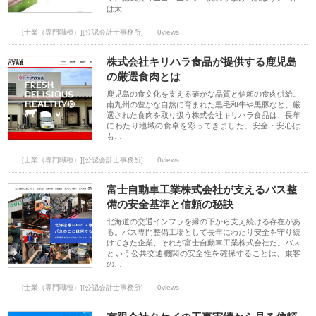
は太…
[士業（専門職種）][公認会計士事務所]
0views
株式会社キリハラ食品が提供する鹿児島
の厳選食肉とは
鹿児島の食文化を支える確かな品質と信頼の食肉供給。
南九州の豊かな自然に育まれた黒毛和牛や黒豚など、厳
選された食肉を取り扱う株式会社キリハラ食品は、長年
にわたり地域の食卓を彩ってきました。安全・安心は
も…
[士業（専門職種）][公認会計士事務所]
0views
富士自動車工業株式会社が支えるバス整
備の安全基準と信頼の秘訣
北海道の交通インフラを縁の下から支え続ける存在があ
る。バス専門整備工場として長年にわたり安全を守り続
けてきた企業、それが富士自動車工業株式会社だ。バス
という公共交通機関の安全性を確保することは、乗客
の…
[士業（専門職種）][公認会計士事務所]
0views