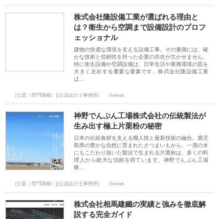
株式会社隆設備工業が選ばれる理由と
は？衛生から空調まで設備設計のプロフ
ェッショナル
建物の快適な環境を支える設備工事。その裏側には、確
かな技術と信頼性を持った企業の存在が欠かせません。
特に衛生設備や空調設備は、日常生活や業務環境の質を
大きく左右する重要な要素です。株式会社隆設備工業
は…
[士業（専門職種）][公認会計士事務所]
0views
神野でんぷん工場株式会社の伝統製法が
生み出す極上片栗粉の秘密
日本の伝統食材を支える職人技と最新技術の融合。鹿児
島県の豊かな自然に育まれたさつまいもから、一滴の水
にもこだわり抜いた製法で生まれる片栗粉は、多くの料
理人から絶大な信頼を得ています。神野でんぷん工場
株…
[士業（専門職種）][公認会計士事務所]
0views
株式会社相馬建鐵の実績と強みを徹底解
説する完全ガイド