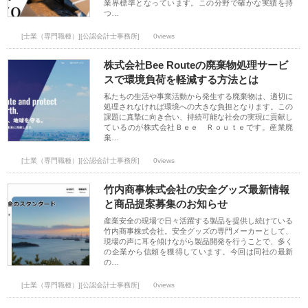
業界標準となっています。この分野で確かな実績を持
つ…
[士業（専門職種）][公認会計士事務所]
0views
株式会社Bee Routeの廃棄物処理サービ
スで環境負荷を軽減する方法とは
私たちの生活や事業活動から発生する廃棄物は、適切に
処理されなければ環境への大きな負担となります。この
課題に真摯に向き合い、持続可能な社会の実現に貢献し
ているのが株式会社Ｂｅｅ Ｒｏｕｔｅです。産業廃
棄…
[士業（専門職種）][公認会計士事務所]
0views
竹内商事株式会社の安全グッズ最新情報
と商品提案募集のお知らせ
産業安全の現場で日々活躍する製品を提供し続けている
竹内商事株式会社。安全グッズの専門メーカーとして、
現場の声に耳を傾けながら製品開発を行うことで、多く
の企業から信頼を獲得しています。今回は同社の最新
の…
[士業（専門職種）][公認会計士事務所]
0views