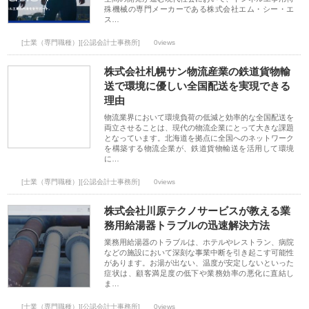
殊機械の専門メーカーである株式会社エム・シー・エ
ス…
[士業（専門職種）][公認会計士事務所]
0views
株式会社札幌サン物流産業の鉄道貨物輸
送で環境に優しい全国配送を実現できる
理由
物流業界において環境負荷の低減と効率的な全国配送を
両立させることは、現代の物流企業にとって大きな課題
となっています。北海道を拠点に全国へのネットワーク
を構築する物流企業が、鉄道貨物輸送を活用して環境
に…
[士業（専門職種）][公認会計士事務所]
0views
株式会社川原テクノサービスが教える業
務用給湯器トラブルの迅速解決方法
業務用給湯器のトラブルは、ホテルやレストラン、病院
などの施設において深刻な事業中断を引き起こす可能性
があります。お湯が出ない、温度が安定しないといった
症状は、顧客満足度の低下や業務効率の悪化に直結し
ま…
[士業（専門職種）][公認会計士事務所]
0views