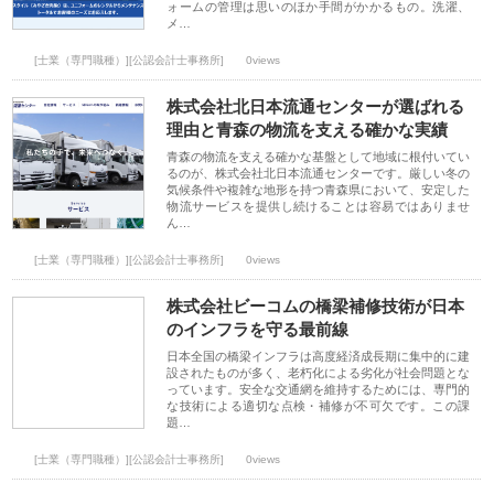
ォームの管理は思いのほか手間がかかるもの。洗濯、
メ…
[士業（専門職種）][公認会計士事務所]
0views
株式会社北日本流通センターが選ばれる
理由と青森の物流を支える確かな実績
青森の物流を支える確かな基盤として地域に根付いてい
るのが、株式会社北日本流通センターです。厳しい冬の
気候条件や複雑な地形を持つ青森県において、安定した
物流サービスを提供し続けることは容易ではありませ
ん…
[士業（専門職種）][公認会計士事務所]
0views
株式会社ビーコムの橋梁補修技術が日本
のインフラを守る最前線
日本全国の橋梁インフラは高度経済成長期に集中的に建
設されたものが多く、老朽化による劣化が社会問題とな
っています。安全な交通網を維持するためには、専門的
な技術による適切な点検・補修が不可欠です。この課
題…
[士業（専門職種）][公認会計士事務所]
0views