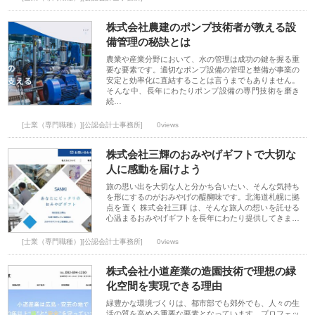
株式会社農建のポンプ技術者が教える設
備管理の秘訣とは
農業や産業分野において、水の管理は成功の鍵を握る重
要な要素です。適切なポンプ設備の管理と整備が事業の
安定と効率化に直結することは言うまでもありません。
そんな中、長年にわたりポンプ設備の専門技術を磨き
続…
[士業（専門職種）][公認会計士事務所]
0views
株式会社三輝のおみやげギフトで大切な
人に感動を届けよう
旅の思い出を大切な人と分かち合いたい、そんな気持ち
を形にするのがおみやげの醍醐味です。北海道札幌に拠
点を置く 株式会社三輝 は、そんな旅人の想いを託せる
心温まるおみやげギフトを長年にわたり提供してきま…
[士業（専門職種）][公認会計士事務所]
0views
株式会社小道産業の造園技術で理想の緑
化空間を実現できる理由
緑豊かな環境づくりは、都市部でも郊外でも、人々の生
活の質を高める重要な要素となっています。プロフェッ