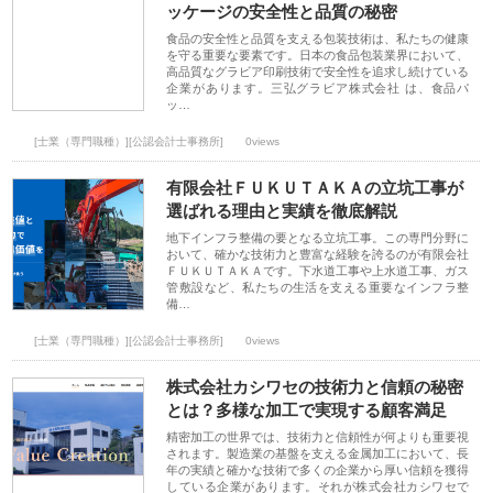
ッケージの安全性と品質の秘密
食品の安全性と品質を支える包装技術は、私たちの健康
を守る重要な要素です。日本の食品包装業界において、
高品質なグラビア印刷技術で安全性を追求し続けている
企業があります。三弘グラビア株式会社 は、食品パ
ッ…
[士業（専門職種）][公認会計士事務所]
0views
有限会社ＦＵＫＵＴＡＫＡの立坑工事が
選ばれる理由と実績を徹底解説
地下インフラ整備の要となる立坑工事。この専門分野に
おいて、確かな技術力と豊富な経験を誇るのが有限会社
ＦＵＫＵＴＡＫＡです。下水道工事や上水道工事、ガス
管敷設など、私たちの生活を支える重要なインフラ整
備…
[士業（専門職種）][公認会計士事務所]
0views
株式会社カシワセの技術力と信頼の秘密
とは？多様な加工で実現する顧客満足
精密加工の世界では、技術力と信頼性が何よりも重要視
されます。製造業の基盤を支える金属加工において、長
年の実績と確かな技術で多くの企業から厚い信頼を獲得
している企業があります。それが株式会社カシワセで