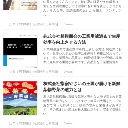
の質を大きく左右します。特に夏の猛暑や冬の厳寒は、
適切な空調設備なしでは健康にも影響を及ぼしかねませ
ん。そんな中、空調設備の設計から施工、メンテナン
ス…
[士業（専門職種）][公認会計士事務所]
0views
株式会社相模商会の工業用濾過布で生産
効率を向上させる方法
工業用濾過布で生産効率を向上させる方法 製造業にお
いて、集塵システムの効率は生産性と密接に関わってい
ます。特に濾過布の品質は、粉塵処理能力や設備の稼働
率に直結する重要な要素です。高品質な工業用濾過布…
[士業（専門職種）][公認会計士事務所]
0views
株式会社指宿やさいの王国が届ける新鮮
葉物野菜の魅力とは
鹿児島県指宿市の温暖な気候と豊かな大地で育まれる葉
物野菜の魅力を知っていますか？南国の太陽をたっぷり
浴びて育った野菜には、独特の甘みと栄養価がありま
す。その恵まれた環境を最大限に活かし、安全で美味し
い…
[士業（専門職種）][公認会計士事務所]
0views