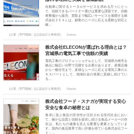
自動車に関するトータルサービスを求める方々にとっ
て、信頼できるパートナー選びは重要な課題です。自動
車整備から販売、買取まで幅広いサービスを展開する株
式会社ＺＥＡＬは、顧客のニーズに応える柔軟な対応と
確…
[士業（専門職種）][公認会計士事務所]
0views
株式会社ELECONが選ばれる理由とは？
宮城県の電気工事で信頼の実績
電気工事のプロフェッショナルとして、宮城県大崎市を
拠点に幅広い分野で活躍する企業があります。産業設備
から一般住宅まで、多様なニーズに応える電気工事のエ
キスパートとして、地域社会の発展に貢献し続けてい
る…
[士業（専門職種）][公認会計士事務所]
0views
株式会社フード・スナガが実現する安心
安全な食卓の秘密とは
食卓に並ぶ食品の安全性が注目される現代社会におい
て、確かな品質と信頼を提供し続ける食品メーカーの存
在は、私たちの健康を支える重要な要素となっていま
す。国内の食品業界で高い評価を得ている株式会社フー
ド・…