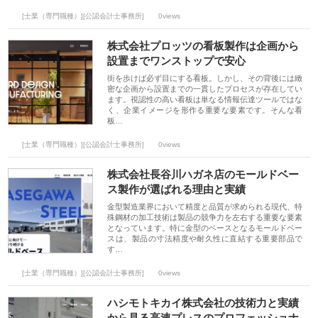
[士業（専門職種）][公認会計士事務所]
0views
株式会社プロッツの看板製作は企画から
設置までワンストップで安心
街を歩けば必ず目にする看板。しかし、その背後には緻
密な企画から設置までの一貫したプロセスが存在してい
ます。視認性の高い看板は単なる情報伝達ツールではな
く、企業イメージを形作る重要な要素です。そんな看
板…
[士業（専門職種）][公認会計士事務所]
0views
株式会社長谷川ハガネ店のモールドベー
ス製作が選ばれる理由と実績
金型製造業界において精度と品質が求められる現代、特
殊鋼材の加工技術は製品の競争力を左右する重要な要素
となっています。特に金型のベースとなるモールドベー
スは、製品の寸法精度や耐久性に直結する重要部品で
す…
[士業（専門職種）][公認会計士事務所]
0views
ハシモトキカイ株式会社の技術力と実績
から見る高速プレスのプロフェッショナ