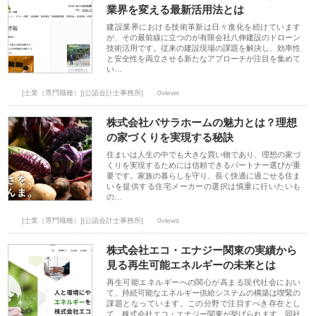
業界を変える最新活用法とは
建設業界における技術革新は日々進化を続けています
が、その最前線に立つのが有限会社八伸建設のドローン
技術活用です。従来の建設現場の課題を解決し、効率性
と安全性を両立させる新たなアプローチが注目を集めて
い…
[士業（専門職種）][公認会計士事務所]
0views
株式会社バサラホームの魅力とは？理想
の家づくりを実現する秘訣
住まいは人生の中でも大きな買い物であり、理想の家づ
くりを実現するためには信頼できるパートナー選びが重
要です。家族の暮らしを守り、長く快適に過ごせる住ま
いを提供する住宅メーカーの選択は慎重に行いたいも
の…
[士業（専門職種）][公認会計士事務所]
0views
株式会社エコ・エナジー関東の実績から
見る再生可能エネルギーの未来とは
再生可能エネルギーへの関心が高まる現代社会におい
て、持続可能なエネルギー供給システムの構築は喫緊の
課題となっています。この分野で注目すべき存在とし
て、株式会社エコ・エナジー関東が挙げられます。同社