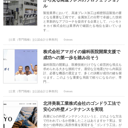
ル
製造業界において、高速プレス加工は精密部品製造の要
となる重要な工程です。金属加工の分野で卓越した技術
と革新的なアプローチを提供する企業として、ハシモト
キカイ株式会社は業界内で確固たる地位を築いていま
す…
[士業（専門職種）][公認会計士事務所]
0views
株式会社アマガイの歯科医院開業支援で
成功への第一歩を踏み出そう
歯科医院の開業は、医療技術だけでなく経営的な視点も
求められる大きな挑戦です。適切な立地選びから内装設
計、必要な機器の選定まで、多くの決断が成功の鍵を握
ります。このような重要な局面で頼りになるのが、専
門…
[士業（専門職種）][公認会計士事務所]
0views
北洋美装工業株式会社のゴンドラ工法で
安心の外壁メンテナンスを実現
高層ビルの外壁メンテナンスというと、どのような方法
で行われているか想像したことはありますか？実は、安
全かつ効率的に高所作業を実現する「ゴンドラ工法」が