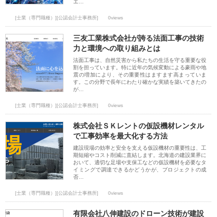
エ…
[士業（専門職種）][公認会計士事務所]
0views
三友工業株式会社が誇る法面工事の技術
力と環境への取り組みとは
法面工事は、自然災害から私たちの生活を守る重要な役
割を担っています。特に近年の気候変動による豪雨や地
震の増加により、その重要性はますます高まっていま
す。この分野で長年にわたり確かな実績を築いてきたの
が…
[士業（専門職種）][公認会計士事務所]
0views
株式会社ＳＫレントの仮設機材レンタル
で工事効率を最大化する方法
建設現場の効率と安全を支える仮設機材の重要性は、工
期短縮やコスト削減に直結します。北海道の建設業界に
おいて、適切な足場や支保工などの仮設機材を必要なタ
イミングで調達できるかどうかが、プロジェクトの成
否…
[士業（専門職種）][公認会計士事務所]
0views
有限会社八伸建設のドローン技術が建設