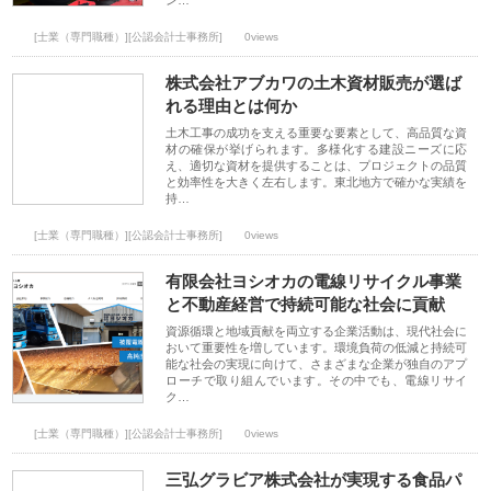
ン…
[士業（専門職種）][公認会計士事務所]
0views
株式会社アブカワの土木資材販売が選ば
れる理由とは何か
土木工事の成功を支える重要な要素として、高品質な資
材の確保が挙げられます。多様化する建設ニーズに応
え、適切な資材を提供することは、プロジェクトの品質
と効率性を大きく左右します。東北地方で確かな実績を
持…
[士業（専門職種）][公認会計士事務所]
0views
有限会社ヨシオカの電線リサイクル事業
と不動産経営で持続可能な社会に貢献
資源循環と地域貢献を両立する企業活動は、現代社会に
おいて重要性を増しています。環境負荷の低減と持続可
能な社会の実現に向けて、さまざまな企業が独自のアプ
ローチで取り組んでいます。その中でも、電線リサイ
ク…
[士業（専門職種）][公認会計士事務所]
0views
三弘グラビア株式会社が実現する食品パ