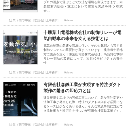
プロの視点で選ぶことで快適な環境を実現できます。内
装建材の販売・施工において豊富な実績を持つ 株式
会…
[士業（専門職種）][公認会計士事務所]
0views
十勝葉山電器株式会社の制御リレーが電
気自動車の未来を支える技術とは
電気自動車の急速な普及に伴い、その心臓部とも言える
制御システムの重要性が高まっています。北海道十勝地
方に拠点を置く十勝葉山電器株式会社は、高品質な制御
リレー部品の製造によって、次世代モビリティの安全
性…
[士業（専門職種）][公認会計士事務所]
0views
有限会社森鉄工業が実現する特注ダクト
製作の驚きの即応力とは
建設現場や工場での設備工事において、急な設計変更や
追加工事が発生した際、特注のダクトや架台が必要にな
るケースは少なくありません。そんな緊急事態に対応で
きる技術力と即応性を持つのが有限会社森鉄工業です。
…
[士業（専門職種）][公認会計士事務所]
0views