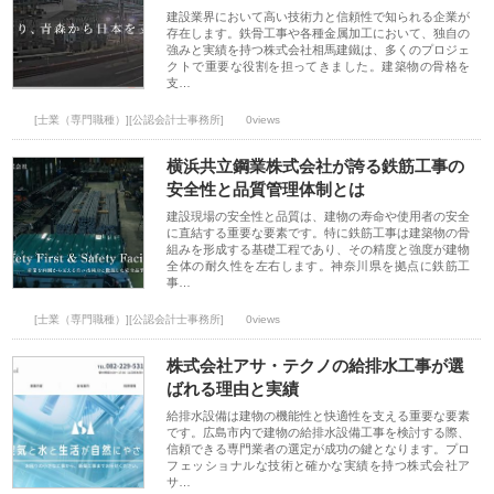
建設業界において高い技術力と信頼性で知られる企業が
存在します。鉄骨工事や各種金属加工において、独自の
強みと実績を持つ株式会社相馬建鐵は、多くのプロジェ
クトで重要な役割を担ってきました。建築物の骨格を
支…
[士業（専門職種）][公認会計士事務所]
0views
横浜共立鋼業株式会社が誇る鉄筋工事の
安全性と品質管理体制とは
建設現場の安全性と品質は、建物の寿命や使用者の安全
に直結する重要な要素です。特に鉄筋工事は建築物の骨
組みを形成する基礎工程であり、その精度と強度が建物
全体の耐久性を左右します。神奈川県を拠点に鉄筋工
事…
[士業（専門職種）][公認会計士事務所]
0views
株式会社アサ・テクノの給排水工事が選
ばれる理由と実績
給排水設備は建物の機能性と快適性を支える重要な要素
です。広島市内で建物の給排水設備工事を検討する際、
信頼できる専門業者の選定が成功の鍵となります。プロ
フェッショナルな技術と確かな実績を持つ株式会社ア
サ…