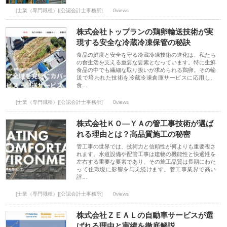
[士業（専門職種）][公認会計士事務所]
0views
株式会社トップランの鶏卵輸送技術が実
現する安全な冷蔵冷凍保管の秘訣
食品の鮮度と安全を守る冷蔵冷凍技術の進化は、私たち
の食生活を支える重要な要素となっています。特に生鮮
食品の中でも繊細な取り扱いが求められる鶏卵。その輸
送で培われた技術を冷蔵冷凍倉庫サービスに応用し、
食…
[士業（専門職種）][公認会計士事務所]
0views
株式会社ＫＯ―ＹＡの管工事技術が選ば
れる理由とは？高品質施工の秘密
管工事の世界では、技術力と信頼性が何よりも重要視さ
れます。水道設備や配管工事は建物の機能性と快適性を
左右する重要な要素であり、その施工品質は長期にわた
って住環境に影響を与え続けます。管工事業界で高い
評…
[士業（専門職種）][公認会計士事務所]
0views
株式会社ＺＥＡＬの自動車サービスが選
ばれる理由と実績を徹底解説