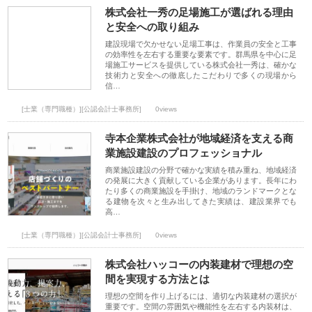
株式会社一秀の足場施工が選ばれる理由
と安全への取り組み
建設現場で欠かせない足場工事は、作業員の安全と工事
の効率性を左右する重要な要素です。群馬県を中心に足
場施工サービスを提供している株式会社一秀は、確かな
技術力と安全への徹底したこだわりで多くの現場から
信…
[士業（専門職種）][公認会計士事務所]
0views
寺本企業株式会社が地域経済を支える商
業施設建設のプロフェッショナル
商業施設建設の分野で確かな実績を積み重ね、地域経済
の発展に大きく貢献している企業があります。長年にわ
たり多くの商業施設を手掛け、地域のランドマークとな
る建物を次々と生み出してきた実績は、建設業界でも
高…
[士業（専門職種）][公認会計士事務所]
0views
株式会社ハッコーの内装建材で理想の空
間を実現する方法とは
理想の空間を作り上げるには、適切な内装建材の選択が
重要です。空間の雰囲気や機能性を左右する内装材は、