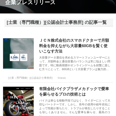
企業プレスリリース
[士業（専門職種）][公認会計士事務所] の記事一覧
ＪＣＮ株式会社のスマホドクターで月額
料金を抑えながら大容量60GBを賢く使
いこなす方法
大容量データ通信を求めるスマートフォンユーザーにと
って、月額料金と通信容量のバランスは常に悩ましい問
題です。特に動画視聴やオンラインゲームを頻繁に楽し
む方々にとって、60GBという大容量プランは魅力的…
[士業（専門職種）][公認会計士事務所]
0views
有限会社バイクプラザメカドックで愛車
を蘇らせるプロの技術とは
バイクは単なる移動手段ではなく、ライダーにとって大
切なパートナーです。しかし、長年の使用や経年劣化に
よって性能が落ちたり、トラブルが発生したりすること
も珍しくありません。そんな愛車を蘇らせ、最高のコ