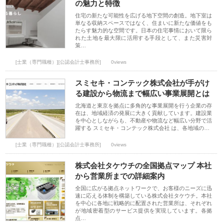
の魅力と特徴
住宅の新たな可能性を広げる地下空間の創造。地下室は
単なる収納スペースではなく、住まいに新たな価値をも
たらす魅力的な空間です。日本の住宅事情において限ら
れた土地を最大限に活用する手段として、また災害対
策…
[士業（専門職種）][公認会計士事務所]
0views
スミセキ・コンテック株式会社が手がけ
る建設から物流まで幅広い事業展開とは
北海道と東京を拠点に多角的な事業展開を行う企業の存
在は、地域経済の発展に大きく貢献しています。建設業
を中心としながらも、不動産や物流など幅広い分野で活
躍する スミセキ・コンテック株式会社 は、各地域の…
[士業（専門職種）][公認会計士事務所]
0views
株式会社タケウチの全国拠点マップ 本社
から営業所までの詳細案内
全国に広がる拠点ネットワークで、お客様のニーズに迅
速に応える体制を構築している株式会社タケウチ。本社
を中心に各地に戦略的に配置された営業所は、それぞれ
が地域密着型のサービス提供を実現しています。各拠
点…