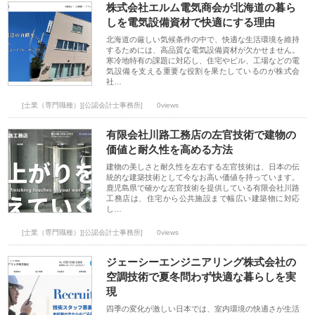
株式会社エルム電気商会が北海道の暮ら
しを電気設備資材で快適にする理由
北海道の厳しい気候条件の中で、快適な生活環境を維持
するためには、高品質な電気設備資材が欠かせません。
寒冷地特有の課題に対応し、住宅やビル、工場などの電
気設備を支える重要な役割を果たしているのが株式会
社…
[士業（専門職種）][公認会計士事務所]
0views
有限会社川路工務店の左官技術で建物の
価値と耐久性を高める方法
建物の美しさと耐久性を左右する左官技術は、日本の伝
統的な建築技術として今なお高い価値を持っています。
鹿児島県で確かな左官技術を提供している有限会社川路
工務店は、住宅から公共施設まで幅広い建築物に対応
し…
[士業（専門職種）][公認会計士事務所]
0views
ジェーシーエンジニアリング株式会社の
空調技術で夏冬問わず快適な暮らしを実
現
四季の変化が激しい日本では、室内環境の快適さが生活