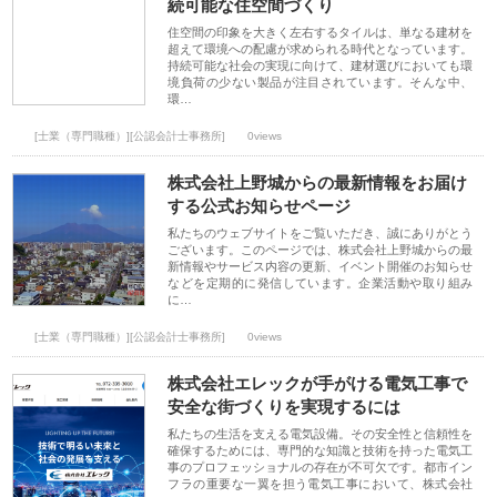
続可能な住空間づくり
住空間の印象を大きく左右するタイルは、単なる建材を
超えて環境への配慮が求められる時代となっています。
持続可能な社会の実現に向けて、建材選びにおいても環
境負荷の少ない製品が注目されています。そんな中、
環…
[士業（専門職種）][公認会計士事務所]
0views
株式会社上野城からの最新情報をお届け
する公式お知らせページ
私たちのウェブサイトをご覧いただき、誠にありがとう
ございます。このページでは、株式会社上野城からの最
新情報やサービス内容の更新、イベント開催のお知らせ
などを定期的に発信しています。企業活動や取り組み
に…
[士業（専門職種）][公認会計士事務所]
0views
株式会社エレックが手がける電気工事で
安全な街づくりを実現するには
私たちの生活を支える電気設備。その安全性と信頼性を
確保するためには、専門的な知識と技術を持った電気工
事のプロフェッショナルの存在が不可欠です。都市イン
フラの重要な一翼を担う電気工事において、株式会社