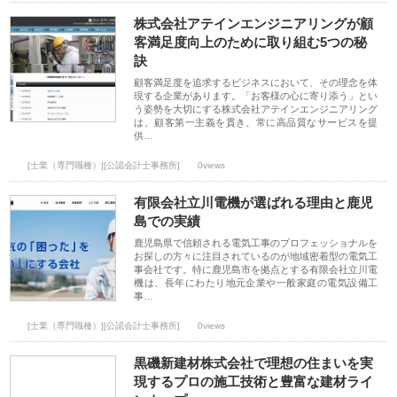
株式会社アテインエンジニアリングが顧
客満足度向上のために取り組む5つの秘
訣
顧客満足度を追求するビジネスにおいて、その理念を体
現する企業があります。「お客様の心に寄り添う」とい
う姿勢を大切にする株式会社アテインエンジニアリング
は、顧客第一主義を貫き、常に高品質なサービスを提
供…
[士業（専門職種）][公認会計士事務所]
0views
有限会社立川電機が選ばれる理由と鹿児
島での実績
鹿児島県で信頼される電気工事のプロフェッショナルを
お探しの方々に注目されているのが地域密着型の電気工
事会社です。特に鹿児島市を拠点とする有限会社立川電
機は、長年にわたり地元企業や一般家庭の電気設備工
事…
[士業（専門職種）][公認会計士事務所]
0views
黒磯新建材株式会社で理想の住まいを実
現するプロの施工技術と豊富な建材ライ