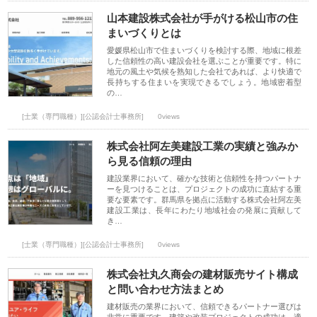
山本建設株式会社が手がける松山市の住
まいづくりとは
愛媛県松山市で住まいづくりを検討する際、地域に根差
した信頼性の高い建設会社を選ぶことが重要です。特に
地元の風土や気候を熟知した会社であれば、より快適で
長持ちする住まいを実現できるでしょう。地域密着型
の…
[士業（専門職種）][公認会計士事務所]
0views
株式会社阿左美建設工業の実績と強みか
ら見る信頼の理由
建設業界において、確かな技術と信頼性を持つパートナ
ーを見つけることは、プロジェクトの成功に直結する重
要な要素です。群馬県を拠点に活動する株式会社阿左美
建設工業は、長年にわたり地域社会の発展に貢献して
き…
[士業（専門職種）][公認会計士事務所]
0views
株式会社丸久商会の建材販売サイト構成
と問い合わせ方法まとめ
建材販売の業界において、信頼できるパートナー選びは