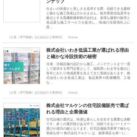
ンナップ
住まいの快適さと美しさを追求する際、信頼できる建材
と確かな施工技術は欠かせません。栃木県那須塩原市を
拠点とする黒磯新建材株式会社は、多様な建材の販売と
高品質な施工サービスを提供し、地域の住環境向上に
貢…
[士業（専門職種）][公認会計士事務所]
0views
株式会社いわき低温工業が選ばれる理由
と確かな冷設技術の秘密
冷凍・冷蔵設備の設計から施工、メンテナンスまで一貫
して提供する専門企業として、福島県いわき市を拠点に
長年にわたり地域産業を支えてきた実績があります。株
式会社いわき低温工業は、食品業界や医療機関、工場
な…
[士業（専門職種）][公認会計士事務所]
0views
株式会社マルケンの住宅設備販売で選ば
れる理由と企業価値
住宅設備の選択は、快適な暮らしを左右する重要な決断
です。多くの選択肢がある中で、信頼できるパートナー
選びが成功の鍵となります。住宅設備販売業界で確かな
実績を持つ 株式会社マルケン は、顧客満足を第一に…