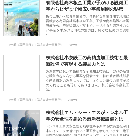
有限会社髙木板金工業が手がける設備工
事からピザまで幅広い事業展開の秘密
板金工事から飲食事業まで、多角的な事業展開で地域に
貢献する有限会社髙木板金工業。工場や商業施設の空調
設備から、移動販売のピザまで、一見すると関連性のな
い事業を手がける同社の魅力は、確かな技術力と柔軟
な…
[士業（専門職種）][公認会計士事務所]
0views
株式会社小泉鉄工の高精度加工技術と最
新設備で実現する製品力とは
製造業界において高精度な金属加工技術は、製品の品質
と競争力を左右する重要な要素です。特に精密機械部品
や産業機器の製造においては、ミクロン単位の精度が求
められることも珍しくありません。株式会社小泉鉄工
は…
[士業（専門職種）][公認会計士事務所]
0views
株式会社エム・シー・エスがトンネル工
事の安全性を高める最新機械設備とは
トンネル工事の安全性と効率性を革新する技術進化が日
本のインフラ整備において重要性を増しています。地下
空間の開発が進む現代社会において、トンネル工事用特