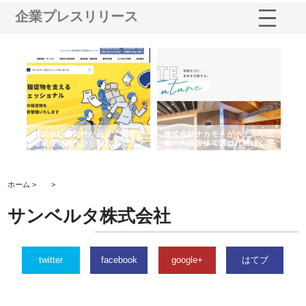
企業プレスリリース
ノー
株式会社耕文社が品川で実現す
株式会社ナカモトがホテルや店
株
の専
る販促物製作から配送までワン
舗の内装改修で選ばれ続ける理
れ
ストップ対応
由
強
ホーム >
>
サンベルタ株式会社
twitter
facebook
google+
はてブ