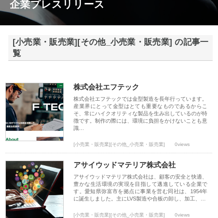
企業プレスリリース
[小売業・販売業][その他_小売業・販売業] の記事一
覧
株式会社エフテック
株式会社エフテックでは金型製造を長年行っています。
産業界にとって金型はとても重要なものであるからこ
そ、常にハイクオリティな製品を生み出しているのが特
徴です。制作の際には、環境に負担をかけないことも意
識…
[小売業・販売業][その他_小売業・販売業]
0views
アサイウッドマテリア株式会社
アサイウッドマテリア株式会社は、顧客の安全と快適、
豊かな生活環境の実現を目指して邁進している企業で
す。愛知県弥富市を拠点に事業を営む同社は、1954年
に誕生しました。主にLVS製造や合板の卸し、加工、…
[小売業・販売業][その他_小売業・販売業]
0views