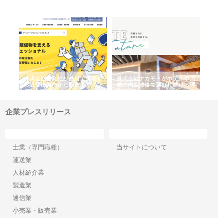
ノー
株式会社耕文社が品川で実現す
株式会社ナカモトがホテルや店
株
の専
る販促物製作から配送までワン
舗の内装改修で選ばれ続ける理
れ
ストップ対応
由
強
企業プレスリリース
カテゴリー
サイト情報
士業（専門職種）
当サイトについて
運送業
人材紹介業
製造業
通信業
小売業・販売業