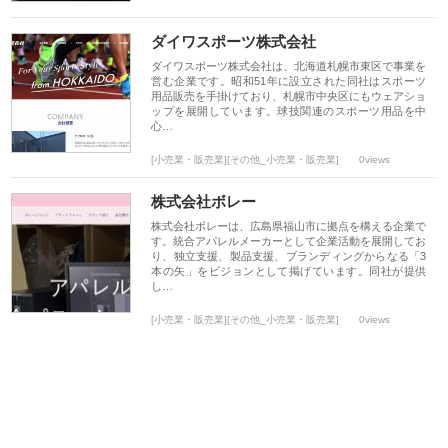
ダイワスポーツ株式会社
ダイワスポーツ株式会社は、北海道札幌市東区で事業を
営む企業です。昭和51年に設立された同社はスポーツ
用品販売を手掛けており、札幌市中央区にもウェアショ
ップを展開しています。球技関連のスポーツ用品を中
心…
[小売業・販売業][その他_小売業・販売業]
0views
株式会社ボレー
株式会社ボレーは、広島県福山市に拠点を構える企業で
す。統合アパレルメーカーとして企業活動を展開してお
り、独立支援、製品支援、ブランディングからなる「3
本の矢」をビジョンとして掲げています。同社が提供
し…
[小売業・販売業][その他_小売業・販売業]
0views