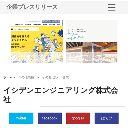
企業プレスリリース
ノー
株式会社耕文社が品川で実現す
株式会社ナカモトがホテルや店
株
の専
る販促物製作から配送までワン
舗の内装改修で選ばれ続ける理
れ
ストップ対応
由
強
ホーム >
その他業種
>
その他_法人・企業
イシデンエンジニアリング株式会
社
twitter
facebook
google+
はてブ