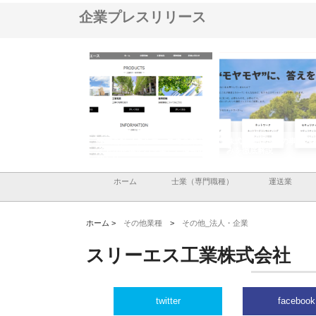
企業プレスリリース
ナツハラが建設と鋲螺
株式会社メタルエースの企業サ
株式会社ＣＳＡの事業内
暮らしを支える理由
イトが提供する充実した情報内
みを徹底解説
容とは
ホーム
士業（専門職種）
運送業
ホーム >
その他業種
>
その他_法人・企業
スリーエス工業株式会社
twitter
facebook