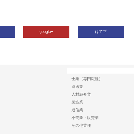
google+
はてブ
カテゴリー
士業（専門職種）
運送業
人材紹介業
製造業
通信業
小売業・販売業
その他業種