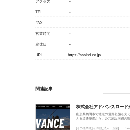
アクセス
－
TEL
－
FAX
－
営業時間
－
定休日
－
URL
https://sssind.co.jp/
関連記事
株式会社アドバンスロード
山形県鶴岡市で地域の道路基盤を支
える道路整備から、公共施設周辺の
[その他業種][その他_法人・企業]
0vi