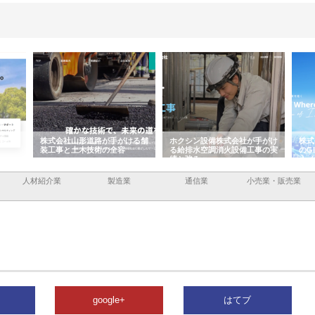
容と強
株式会社山形道路が手がける舗
ホクシン設備株式会社が手がけ
株式
装工事と土木技術の全容
る給排水空調消火設備工事の実
のG
績と強み
入メ
人材紹介業
製造業
通信業
小売業・販売業
google+
はてブ