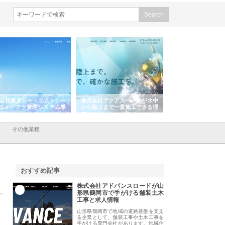
会社東京シー・エム・シー
株式会社アクアスペースが水中
株式会社地盤調査事
ISインフラ管理システム導
から陸上まで一貫施工できる理
れ続ける理由と建設
リット
由
強み
その他業種
おすすめ記事
株式会社アドバンスロードが山
1
形県鶴岡市で手がける舗装土木
工事と求人情報
山形県鶴岡市で地域の道路基盤を支え
る企業として、舗装工事や土木工事を
手がける専門会社があります。地域住