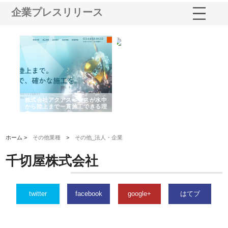
企業プレスリリース
シー
株式会社アクアスペースが水中
株式会社地盤調査事務所が選ば
株
ム導
から陸上まで一貫施工できる理
れ続ける理由と建設コンサルの
ス
由
強み
ホーム >
その他業種
>
その他_法人・企業
千切屋株式会社
twitter
facebook
google+
はてブ