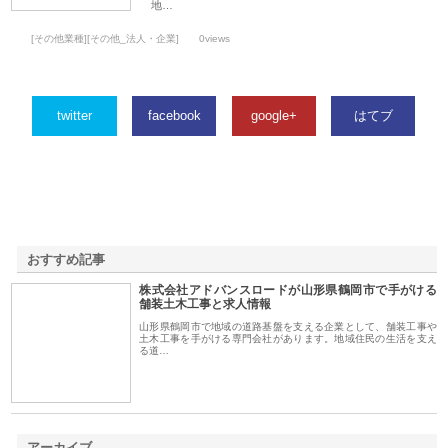
地…
[その他業種][その他_法人・企業]
0views
twitter
facebook
google+
はてブ
おすすめ記事
株式会社アドバンスロードが山形県鶴岡市で手がける
1
舗装土木工事と求人情報
山形県鶴岡市で地域の道路基盤を支える企業として、舗装工事や
土木工事を手がける専門会社があります。地域住民の生活を支え
る道…
アーカイブ