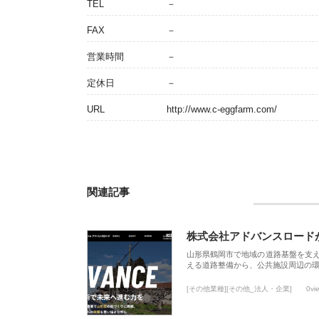
TEL
－
FAX
－
営業時間
－
定休日
－
URL
http://www.c-eggfarm.com/
関連記事
株式会社アドバンスロード
山形県鶴岡市で地域の道路基盤を支
える道路整備から、公共施設周辺の
[その他業種][その他_法人・企業]
0vi