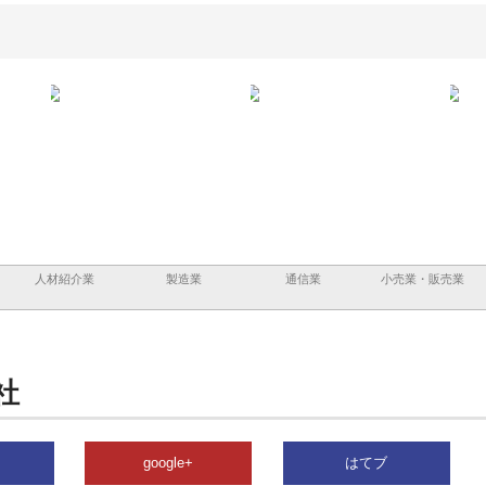
と鋲螺
株式会社メタルエースの企業サ
株式会社ＣＳＡの事業内容と強
株式
理由
イトが提供する充実した情報内
みを徹底解説
装工
容とは
人材紹介業
製造業
通信業
小売業・販売業
社
google+
はてブ