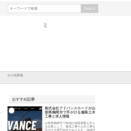
会社山形道路が手がける舗
ホクシン設備株式会社が手がけ
株式会社東京シー・
事と土木技術の全容
る給排水空調消火設備工事の実
のGISインフラ管理
績と強み
入メリット
その他業種
おすすめ記事
株式会社アドバンスロードが山
1
形県鶴岡市で手がける舗装土木
工事と求人情報
山形県鶴岡市で地域の道路基盤を支え
る企業として、舗装工事や土木工事を
手がける専門会社があります。地域住