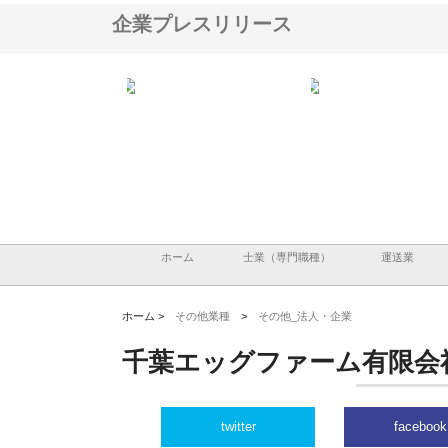
企業プレスリリース
アセットイノベーショ
庭楽株式会社が知多半島と三河
株式会社ナツハラが建設
ルーム投資で始める資
と名古屋で叶える理想の外構空
で滋賀の暮らしを支える
老後準備
間
ホーム
士業（専門職種）
運送業
ホーム >
その他業種
>
その他_法人・企業
千葉エッグファーム有限会
twitter
facebook