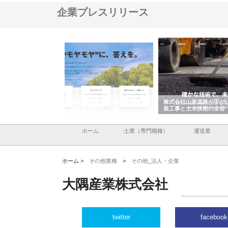
企業プレスリリース
メタルエースの企業サ
株式会社ＣＳＡの事業内容と強
株式会社山形道路が手が
供する充実した情報内
みを徹底解説
装工事と土木技術の全容
ホーム
士業（専門職種）
運送業
ホーム >
その他業種
>
その他_法人・企業
大隅産業株式会社
twitter
facebook