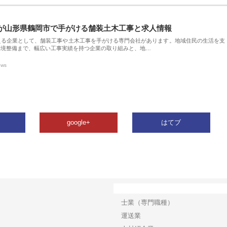
が山形県鶴岡市で手がける舗装土木工事と求人情報
える企業として、舗装工事や土木工事を手がける専門会社があります。地域住民の生活を支
環境整備まで、幅広い工事実績を持つ企業の取り組みと、地…
ews
google+
はてブ
カテゴリー
士業（専門職種）
運送業