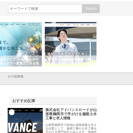
会社アクアスペースが水中
株式会社地盤調査事務所が選ば
株式会社名神精工の
陸上まで一貫施工できる理
れ続ける理由と建設コンサルの
スリリース一覧と注
強み
その他業種
おすすめ記事
株式会社アドバンスロードが山
1
形県鶴岡市で手がける舗装土木
工事と求人情報
山形県鶴岡市で地域の道路基盤を支え
る企業として、舗装工事や土木工事を
手がける専門会社があります。地域住