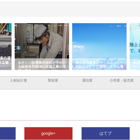
ける舗
ホクシン設備株式会社が手がけ
株式会社東京シー・エム・シー
株式
る給排水空調消火設備工事の実
のGISインフラ管理システム導
から
績と強み
入メリット
由
人材紹介業
製造業
通信業
小売業・販売業
google+
はてブ