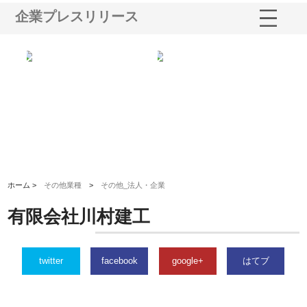
企業プレスリリース
ノー
株式会社耕文社が品川で実現す
株式会社ナカモトがホテルや店
株
の専
る販促物製作から配送までワン
舗の内装改修で選ばれ続ける理
れ
ストップ対応
由
強
ホーム >
その他業種
>
その他_法人・企業
有限会社川村建工
twitter
facebook
google+
はてブ