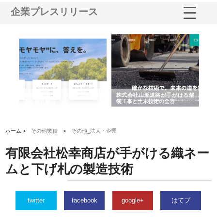
企業プレスリリース
業サ
株式会社ＣＳＡの事業内容と強
株式会社山形道路が手がける舗
ホ
報内
みを徹底解説
装工事と土木技術の全容
る
績
ホーム >
その他業種
>
その他_法人・企業
有限会社松幸商店が手がける織ネー
ムと下げ札の製造技術
twitter
facebook
google+
はてブ