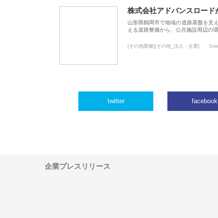
株式会社アドバンスロード
山形県鶴岡市で地域の道路基盤を支
える道路整備から、公共施設周辺の
[その他業種][その他_法人・企業]
0vi
twitter
facebook
企業プレスリリース