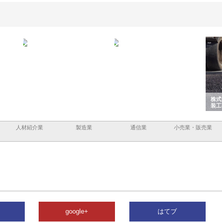
と鋲螺
株式会社メタルエースの企業サ
株式会社ＣＳＡの事業内容と強
株式
理由
イトが提供する充実した情報内
みを徹底解説
装工
容とは
人材紹介業
製造業
通信業
小売業・販売業
google+
はてブ