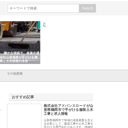
会社山形道路が手がける舗
ホクシン設備株式会社が手がけ
株式会社東京シー・
事と土木技術の全容
る給排水空調消火設備工事の実
のGISインフラ管理
績と強み
入メリット
その他業種
おすすめ記事
株式会社アドバンスロードが山
1
形県鶴岡市で手がける舗装土木
工事と求人情報
山形県鶴岡市で地域の道路基盤を支え
る企業として、舗装工事や土木工事を
手がける専門会社があります。地域住