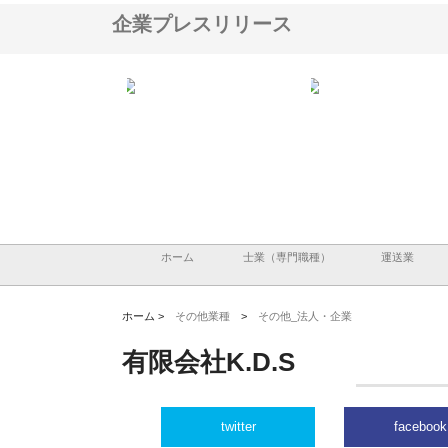
企業プレスリリース
アセットイノベーショ
庭楽株式会社が知多半島と三河
株式会社ナツハラが建設
ルーム投資で始める資
と名古屋で叶える理想の外構空
で滋賀の暮らしを支える
老後準備
間
ホーム
士業（専門職種）
運送業
ホーム >
その他業種
>
その他_法人・企業
有限会社K.D.S
twitter
facebook