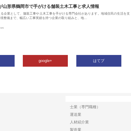
が山形県鶴岡市で手がける舗装土木工事と求人情報
える企業として、舗装工事や土木工事を手がける専門会社があります。地域住民の生活を支
環境整備まで、幅広い工事実績を持つ企業の取り組みと、地…
ews
google+
はてブ
カテゴリー
士業（専門職種）
運送業
人材紹介業
製造業