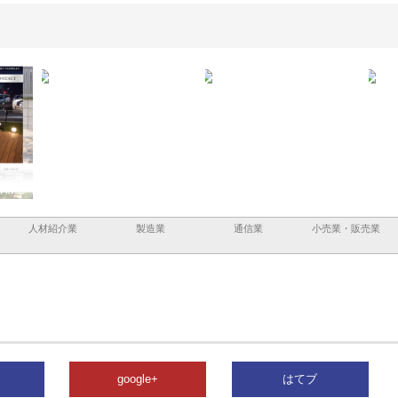
と三河
株式会社ナツハラが建設と鋲螺
株式会社メタルエースの企業サ
株式
外構空
で滋賀の暮らしを支える理由
イトが提供する充実した情報内
みを
容とは
人材紹介業
製造業
通信業
小売業・販売業
google+
はてブ