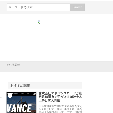
会社ＣＳＡの事業内容と強
株式会社山形道路が手がける舗
ホクシン設備株式会
徹底解説
装工事と土木技術の全容
る給排水空調消火設
績と強み
その他業種
おすすめ記事
株式会社アドバンスロードが山
1
形県鶴岡市で手がける舗装土木
工事と求人情報
山形県鶴岡市で地域の道路基盤を支え
る企業として、舗装工事や土木工事を
手がける専門会社があります。地域住