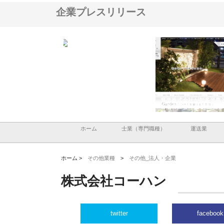
企業プレスリリース
ＯＮＯｃｏｍｐａｎｙ
株式会社アセットイノベーショ
庭楽株式会社が知多半島
ら広域配送を実現でき
ンのワンルーム投資で始める資
と名古屋で叶える理想の
産形成と老後準備
間
ホーム
士業（専門職種）
運送業
ホーム >
その他業種
>
その他_法人・企業
株式会社コーハン
twitter
facebook