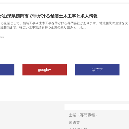
が山形県鶴岡市で手がける舗装土木工事と求人情報
える企業として、舗装工事や土木工事を手がける専門会社があります。地域住民の生活を支
環境整備まで、幅広い工事実績を持つ企業の取り組みと、地…
ews
google+
はてブ
カテゴリー
士業（専門職種）
運送業