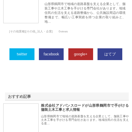
山形県鶴岡市で地域の道路基盤を支える企業として、舗
装工事や土木工事を手がける専門会社があります。地域
住民の生活を支える道路整備から、公共施設周辺の環境
整備まで、幅広い工事実績を持つ企業の取り組みと、
地…
[その他業種][その他_法人・企業]
0views
twitter
facebook
google+
はてブ
おすすめ記事
株式会社アドバンスロードが山形県鶴岡市で手がける
1
舗装土木工事と求人情報
山形県鶴岡市で地域の道路基盤を支える企業として、舗装工事や
土木工事を手がける専門会社があります。地域住民の生活を支え
る道…