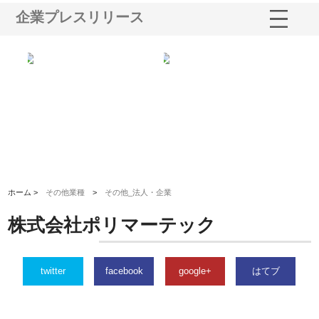
企業プレスリリース
ｎｙ
株式会社アセットイノベーショ
庭楽株式会社が知多半島と三河
株
でき
ンのワンルーム投資で始める資
と名古屋で叶える理想の外構空
で
産形成と老後準備
間
ホーム >
その他業種
>
その他_法人・企業
株式会社ポリマーテック
twitter
facebook
google+
はてブ