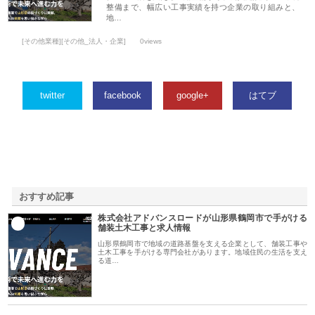
整備まで、幅広い工事実績を持つ企業の取り組みと、
地…
[その他業種][その他_法人・企業]
0views
twitter
facebook
google+
はてブ
おすすめ記事
株式会社アドバンスロードが山形県鶴岡市で手がける
1
舗装土木工事と求人情報
山形県鶴岡市で地域の道路基盤を支える企業として、舗装工事や
土木工事を手がける専門会社があります。地域住民の生活を支え
る道…