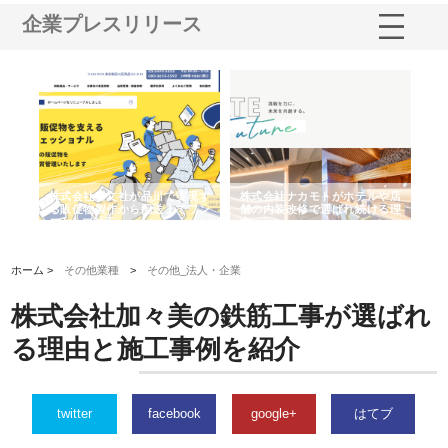
企業プレスリリース
ノー
株式会社耕文社が品川で実現す
株式会社ナカモトがホテルや店
株
の専
る販促物製作から配送までワン
舗の内装改修で選ばれ続ける理
れ
ストップ対応
由
強
ホーム >
その他業種
>
その他_法人・企業
株式会社加々美の鉄筋工事が選ばれ
る理由と施工事例を紹介
twitter
facebook
google+
はてブ