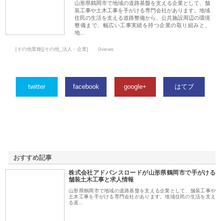
山形県鶴岡市で地域の道路基盤を支える企業として、舗
装工事や土木工事を手がける専門会社があります。地域
住民の生活を支える道路整備から、公共施設周辺の環境
整備まで、幅広い工事実績を持つ企業の取り組みと、
地…
[その他業種][その他_法人・企業]
0views
twitter
facebook
google+
はてブ
おすすめ記事
株式会社アドバンスロードが山形県鶴岡市で手がける
1
舗装土木工事と求人情報
山形県鶴岡市で地域の道路基盤を支える企業として、舗装工事や
土木工事を手がける専門会社があります。地域住民の生活を支え
る道…