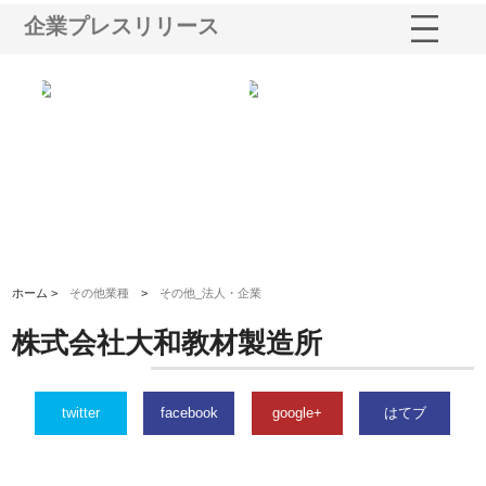
企業プレスリリース
シー
株式会社アクアスペースが水中
株式会社地盤調査事務所が選ば
株
ム導
から陸上まで一貫施工できる理
れ続ける理由と建設コンサルの
ス
由
強み
ホーム >
その他業種
>
その他_法人・企業
株式会社大和教材製造所
twitter
facebook
google+
はてブ