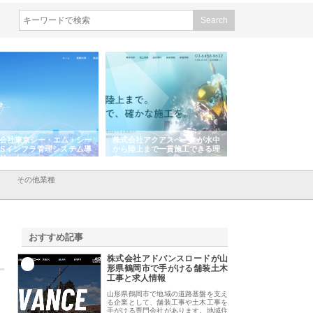
式会社アクアスペースが水中
株式会社地盤調査事務所が選ば
株式会社名神精工の
ら陸上まで一貫施工できる理
れ続ける理由と建設コンサルの
スリリース一覧と注
強み
その他業種
おすすめ記事
株式会社アドバンスロードが山
1
形県鶴岡市で手がける舗装土木
工事と求人情報
山形県鶴岡市で地域の道路基盤を支え
る企業として、舗装工事や土木工事を
手がける専門会社があります。地域住