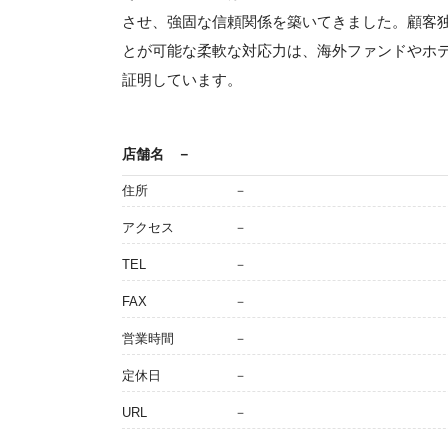
させ、強固な信頼関係を築いてきました。顧客
とが可能な柔軟な対応力は、海外ファンドやホ
証明しています。
店舗名
－
住所
－
アクセス
－
TEL
－
FAX
－
営業時間
－
定休日
－
URL
－