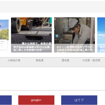
ける舗
ホクシン設備株式会社が手がけ
株式会社東京シー・エム・シー
株
る給排水空調消火設備工事の実
のGISインフラ管理システム導
か
績と強み
入メリット
由
人材紹介業
製造業
通信業
小売業・販売業
google+
はてブ