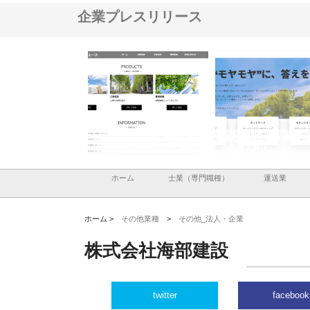
企業プレスリリース
社メタルエースの企業サ
株式会社ＣＳＡの事業内容と強
株式会社山形道路が手が
提供する充実した情報内
みを徹底解説
装工事と土木技術の全容
ホーム
士業（専門職種）
運送業
ホーム >
その他業種
>
その他_法人・企業
株式会社海部建設
twitter
facebook