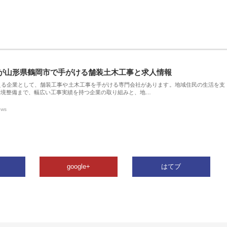
が山形県鶴岡市で手がける舗装土木工事と求人情報
える企業として、舗装工事や土木工事を手がける専門会社があります。地域住民の生活を支
環境整備まで、幅広い工事実績を持つ企業の取り組みと、地…
ews
google+
はてブ