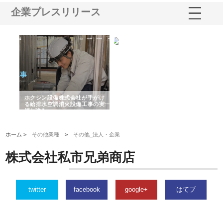
企業プレスリリース
る舗
ホクシン設備株式会社が手がけ
株式会社東京シー・エム・シー
株
る給排水空調消火設備工事の実
のGISインフラ管理システム導
か
績と強み
入メリット
由
ホーム >
その他業種
>
その他_法人・企業
株式会社私市兄弟商店
twitter
facebook
google+
はてブ