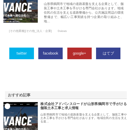
山形県鶴岡市で地域の道路基盤を支える企業として、舗
装工事や土木工事を手がける専門会社があります。地域
住民の生活を支える道路整備から、公共施設周辺の環境
整備まで、幅広い工事実績を持つ企業の取り組みと、
地…
[その他業種][その他_法人・企業]
0views
twitter
facebook
google+
はてブ
おすすめ記事
株式会社アドバンスロードが山形県鶴岡市で手がける
1
舗装土木工事と求人情報
山形県鶴岡市で地域の道路基盤を支える企業として、舗装工事や
土木工事を手がける専門会社があります。地域住民の生活を支え
る道…