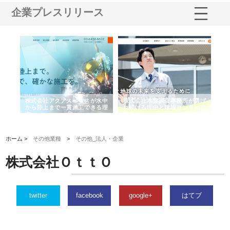
企業プレスリリース
シー
株式会社アクアスペースが水中
株式会社地盤調査事務所が選ば
株
ム導
から陸上まで一貫施工できる理
れ続ける理由と建設コンサルの
ス
由
強み
ホーム >
その他業種
>
その他_法人・企業
株式会社ＯｔｔＯ
twitter
facebook
google+
はてブ