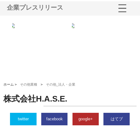
企業プレスリリース
シー
株式会社アクアスペースが水中
株式会社地盤調査事務所が選ば
株
ム導
から陸上まで一貫施工できる理
れ続ける理由と建設コンサルの
ス
由
強み
ホーム >
その他業種
>
その他_法人・企業
株式会社H.A.S.E.
twitter
facebook
google+
はてブ