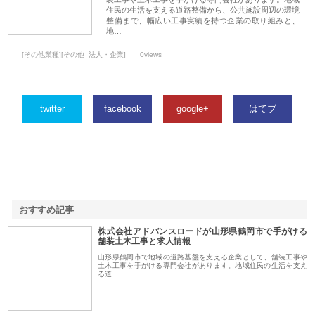
住民の生活を支える道路整備から、公共施設周辺の環境
整備まで、幅広い工事実績を持つ企業の取り組みと、
地…
[その他業種][その他_法人・企業]
0views
twitter
facebook
google+
はてブ
おすすめ記事
株式会社アドバンスロードが山形県鶴岡市で手がける
1
舗装土木工事と求人情報
山形県鶴岡市で地域の道路基盤を支える企業として、舗装工事や
土木工事を手がける専門会社があります。地域住民の生活を支え
る道…