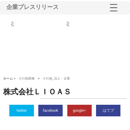
企業プレスリリース
る舗
ホクシン設備株式会社が手がけ
株式会社東京シー・エム・シー
株
る給排水空調消火設備工事の実
のGISインフラ管理システム導
か
績と強み
入メリット
由
ホーム >
その他業種
>
その他_法人・企業
株式会社ＬＩＯＡＳ
twitter
facebook
google+
はてブ