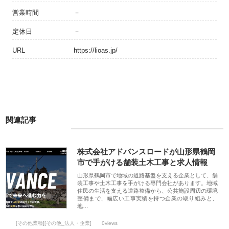
営業時間
－
定休日
－
URL
https://lioas.jp/
関連記事
株式会社アドバンスロードが山形県鶴岡
市で手がける舗装土木工事と求人情報
山形県鶴岡市で地域の道路基盤を支える企業として、舗
装工事や土木工事を手がける専門会社があります。地域
住民の生活を支える道路整備から、公共施設周辺の環境
整備まで、幅広い工事実績を持つ企業の取り組みと、
地…
[その他業種][その他_法人・企業]
0views