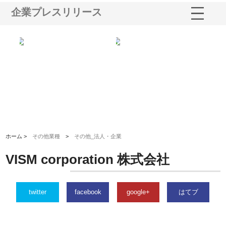
企業プレスリリース
る舗
ホクシン設備株式会社が手がけ
株式会社東京シー・エム・シー
株
る給排水空調消火設備工事の実
のGISインフラ管理システム導
か
績と強み
入メリット
由
ホーム >
その他業種
>
その他_法人・企業
VISM corporation 株式会社
twitter
facebook
google+
はてブ