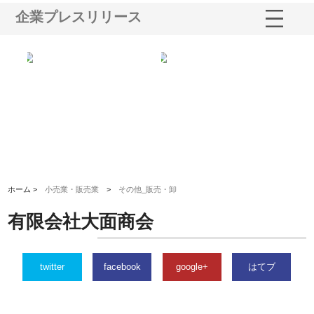
企業プレスリリース
る舗
ホクシン設備株式会社が手がけ
株式会社東京シー・エム・シー
株
る給排水空調消火設備工事の実
のGISインフラ管理システム導
か
績と強み
入メリット
由
ホーム >
小売業・販売業
>
その他_販売・卸
有限会社大面商会
twitter
facebook
google+
はてブ