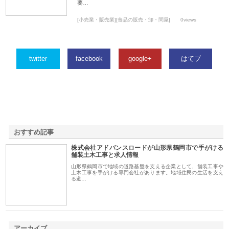
要…
[小売業・販売業][食品の販売・卸・問屋]
0views
twitter
facebook
google+
はてブ
おすすめ記事
株式会社アドバンスロードが山形県鶴岡市で手がける
1
舗装土木工事と求人情報
山形県鶴岡市で地域の道路基盤を支える企業として、舗装工事や
土木工事を手がける専門会社があります。地域住民の生活を支え
る道…
アーカイブ