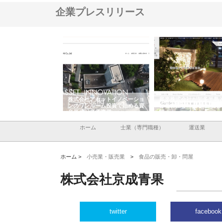
企業プレスリリース
ＯＮＯｃｏｍｐａｎｙ
株式会社アセットイノベーショ
庭楽株式会社が知多半島
ら広域配送を実現でき
ンのワンルーム投資で始める資
と名古屋で叶える理想の
産形成と老後準備
間
ホーム
士業（専門職種）
運送業
ホーム >
小売業・販売業
>
食品の販売・卸・問屋
株式会社京成青果
twitter
facebook