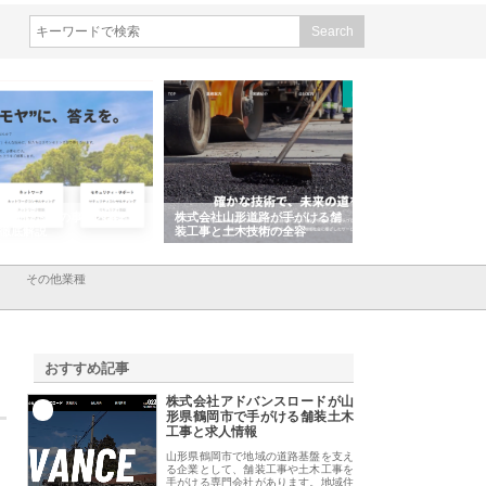
会社ＣＳＡの事業内容と強
株式会社山形道路が手がける舗
ホクシン設備株式会
徹底解説
装工事と土木技術の全容
る給排水空調消火設
績と強み
その他業種
おすすめ記事
株式会社アドバンスロードが山
1
形県鶴岡市で手がける舗装土木
工事と求人情報
山形県鶴岡市で地域の道路基盤を支え
る企業として、舗装工事や土木工事を
手がける専門会社があります。地域住