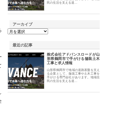
民の生活を支える道…
アーカイブ
ろ
最近の記事
株式会社アドバンスロードが山
ー
形県鶴岡市で手がける舗装土木
工事と求人情報
て
山形県鶴岡市で地域の道路基盤を支え
る企業として、舗装工事や土木工事を
手がける専門会社があります。地域住
民の生活を支える道…
し
全