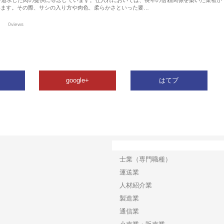
います。その際、サシの入り方や肉色、柔らかさといった要…
0views
google+
はてブ
カテゴリー
士業（専門職種）
運送業
人材紹介業
製造業
通信業