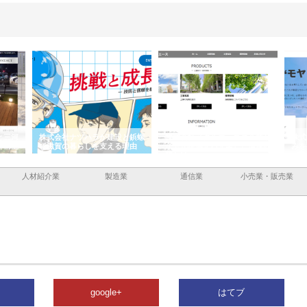
と三河
株式会社ナツハラが建設と鋲螺
株式会社メタルエースの企業サ
株式
外構空
で滋賀の暮らしを支える理由
イトが提供する充実した情報内
みを
容とは
人材紹介業
製造業
通信業
小売業・販売業
google+
はてブ