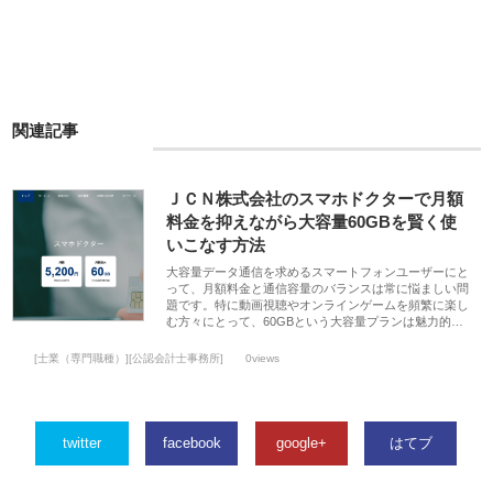
関連記事
ＪＣＮ株式会社のスマホドクターで月額
料金を抑えながら大容量60GBを賢く使
いこなす方法
大容量データ通信を求めるスマートフォンユーザーにと
って、月額料金と通信容量のバランスは常に悩ましい問
題です。特に動画視聴やオンラインゲームを頻繁に楽し
む方々にとって、60GBという大容量プランは魅力的…
[士業（専門職種）][公認会計士事務所]
0views
twitter
facebook
google+
はてブ