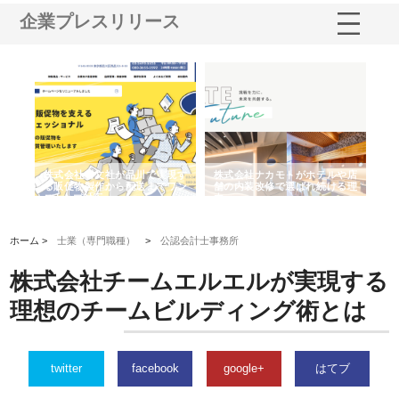
企業プレスリリース
ノー
株式会社耕文社が品川で実現す
株式会社ナカモトがホテルや店
株
の専
る販促物製作から配送までワン
舗の内装改修で選ばれ続ける理
れ
ストップ対応
由
強
ホーム >
士業（専門職種）
>
公認会計士事務所
株式会社チームエルエルが実現する
理想のチームビルディング術とは
twitter
facebook
google+
はてブ